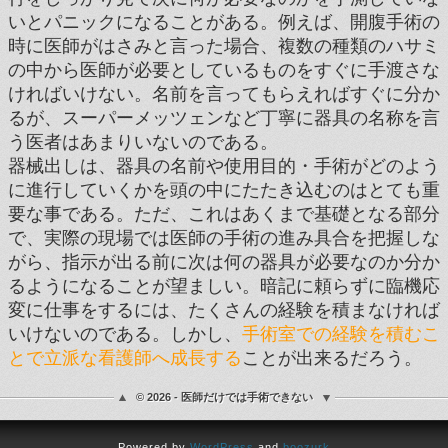
いとパニックになることがある。例えば、開腹手術の
時に医師がはさみと言った場合、複数の種類のハサミ
の中から医師が必要としているものをすぐに手渡さな
ければいけない。名前を言ってもらえればすぐに分か
るが、スーパーメッツェンなど丁寧に器具の名称を言
う医者はあまりいないのである。
器械出しは、器具の名前や使用目的・手術がどのよう
に進行していくかを頭の中にたたき込むのはとても重
要な事である。ただ、これはあくまで基礎となる部分
で、実際の現場では医師の手術の進み具合を把握しな
がら、指示が出る前に次は何の器具が必要なのか分か
るようになることが望ましい。暗記に頼らずに臨機応
変に仕事をするには、たくさんの経験を積まなければ
いけないのである。しかし、
手術室での経験を積むこ
とで立派な看護師へ成長する
ことが出来るだろう。
© 2026 - 医師だけでは手術できない
Powered by
WordPress
and
boozurk