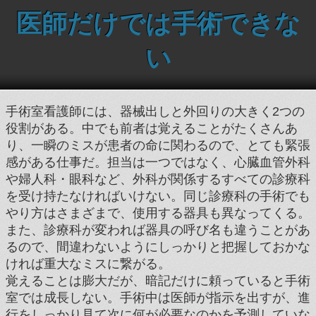
医師だけでは手術できな
い
手術室看護師には、器械出しと外回りの大きく2つの
役割がある。中でも前者は覚えることがたくさんあ
り、一瞬のミスが患者の命に関わるので、とても緊張
感がある仕事だ。担当は一つではなく、心臓血管外科
や婦人科・眼科など、外科が関係するすべての診療科
を受け持たなければいけない。同じ診療科の手術でも
やり方はさまざまで、使用する器具も異なってくる。
また、診療科が変われば器具の呼び名も違うことがあ
るので、間違わないようにしっかりと把握しておかな
ければ重大なミスに繋がる。
覚えることは膨大だが、暗記だけに頼っていると手術
室では成長しない。手術中は医師が指示を出すが、進
行をしっかり見て次に何が必要なのかを予測していな